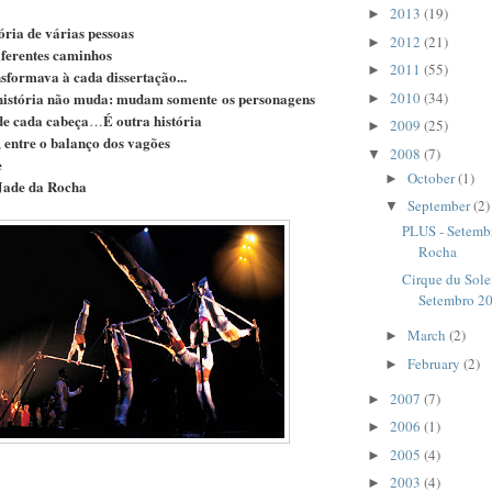
2013
(19)
►
ria de várias pessoas
2012
(21)
►
iferentes caminhos
2011
(55)
►
ansformava
à
cada dissertação...
história não muda: m
udam somente os personagens
2010
(34)
►
de cada cabeça
É outra história
…
2009
(25)
►
entre o balanço dos vagões
,
2008
(7)
▼
e
October
(1)
►
-Jade da Rocha
September
(2)
▼
PLUS - Setemb
Rocha
Cirque du Sole
Setembro 200
March
(2)
►
February
(2)
►
2007
(7)
►
2006
(1)
►
2005
(4)
►
2003
(4)
►