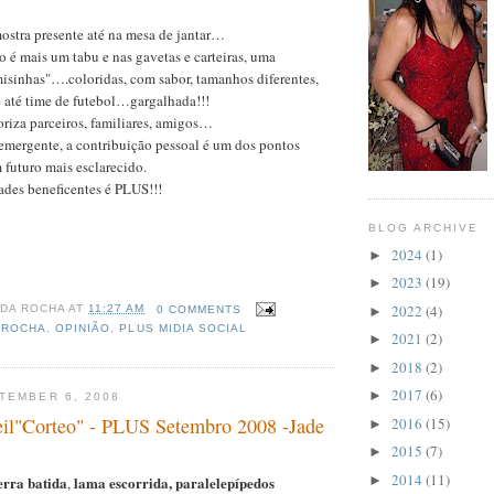
ostra presente até na mesa de jantar…
ão é mais um tabu e nas gavetas e carteiras, uma
isinhas"….coloridas, com sabor, tamanhos diferentes,
e até time de futebol…gargalhada!!!
riza parceiros, familiares, amigos…
mergente, a contribuição pessoal é um dos pontos
 futuro mais esclarecido.
ades beneficentes é PLUS!!!
BLOG ARCHIVE
2024
(1)
►
2023
(19)
►
2022
(4)
 DA ROCHA
AT
11:27 AM
0 COMMENTS
►
 ROCHA
,
OPINIÃO
,
PLUS MIDIA SOCIAL
2021
(2)
►
2018
(2)
►
2017
(6)
►
TEMBER 6, 2008
eil"Corteo" - PLUS Setembro 2008 -Jade
2016
(15)
►
2015
(7)
►
2014
(11)
erra batida
lama escorrida, paralelepípedos
►
,