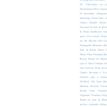
De Villa-Lobos ao S
Enchantment
Erica Cuascu
da Juventude: Alongame
Stretching
Frases-Jade 
Chance
Haydée
Heitor
Nacional by Jade da Roc
by Prada
Insufficient em
quote
Love Letters Venus
my life
Maestro João Car
Propaganda
Memories
Me
Jade da Rocha
Merry C
Music Critic Gianluigi Mat
Beach- Miami
No Matte
Luar
O Trem Continua
OG
Our Universe
Petra Eccl
Charles
Recordar é Viv
Somente para ti
Surre
FLORAL
The Train Me
Machine
Travelers
Uncon
Kronos
Verão
Viajant
Zsigmond
Violinista Feli
World em prol do Hait
nervosa
camomila
dating