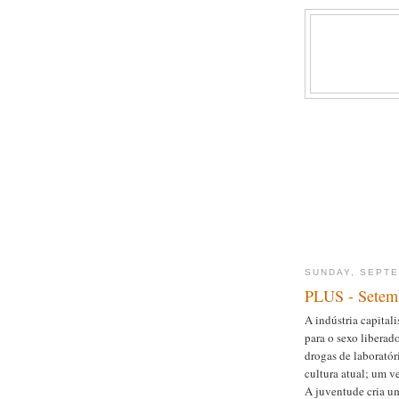
SUNDAY, SEPTE
PLUS - Setemb
A indústria capita
para o sexo libera
drogas de laboratóri
cultura atual; um v
A juventude cria um