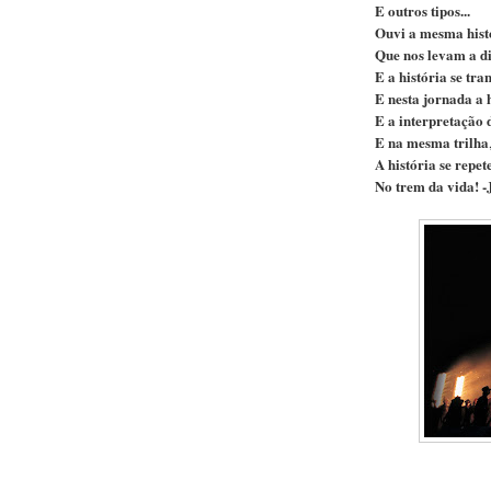
E outros tipos...
Ouvi a mesma histó
Que nos levam a d
E a história se tr
E nesta jornada a 
E a interpretação 
E na mesma trilha
A história se repet
No trem da vida! 