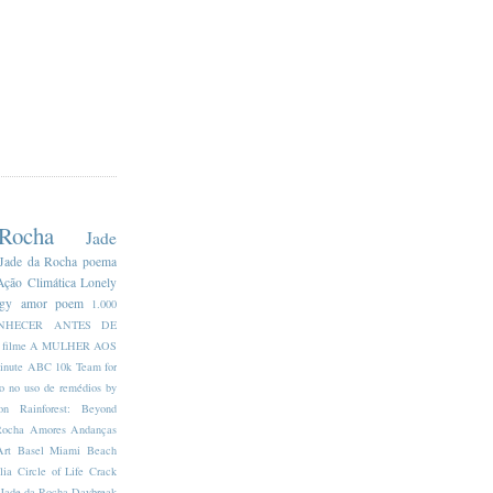
ocha
Jade
Jade da Rocha
poema
Ação Climática
Lonely
ogy
amor
poem
1.000
NHECER ANTES DE
 filme
A MULHER AOS
inute
ABC 10k Team for
o no uso de remédios by
n Rainforest: Beyond
Rocha
Amores
Andanças
Art Basel Miami Beach
lia
Circle of Life
Crack
 Jade da Rocha
Daybreak