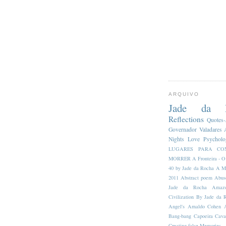
ARQUIVO
Jade da R
Reflections
Quotes-
Governador Valadares
Nights
Love
Psychol
LUGARES PARA CO
MORRER
A Fronteira - O
40 by Jade da Rocha
A M
2011
Abstract poem
Abus
Jade da Rocha
Amazo
Civilization By Jade da 
Angel's
Arnaldo Cohen
Bang-bang
Capoeira
Cava
Creating false Memories -