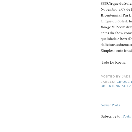
Cirque du Sole
$$$
Novembro a 07 de
Bicentennial Park
Cirque du Soleil. I
Rouge
VIP com dire
antes do show começ
qualidade e hors d'
delicious sobremes
Simplesmente irresis
-Jade Da Rocha
POSTED BY
JADE
LABELS:
CIRQUE 
BICENTENNIAL P
Newer Posts
Subscribe to:
Posts