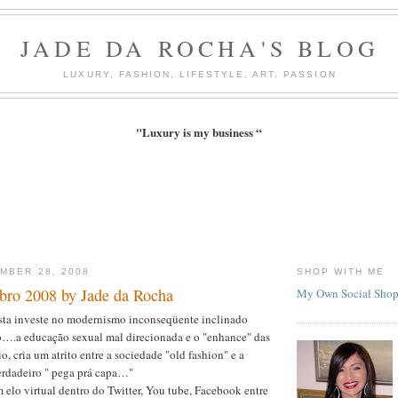
JADE DA ROCHA'S BLOG
LUXURY, FASHION, LIFESTYLE, ART, PASSION
"Luxury is my business “
MBER 28, 2008
SHOP WITH ME
ro 2008 by Jade da Rocha
My Own Social Sho
lista investe no modernismo inconseqüente inclinado
do….a educação sexual mal direcionada e o "enhance" das
o, cria um atrito entre a sociedade "old fashion" e a
erdadeiro " pega prá capa…"
 elo virtual dentro do Twitter, You tube, Facebook entre