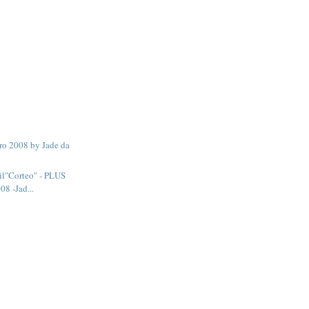
ro 2008 by Jade da
il"Corteo" - PLUS
8 -Jad...