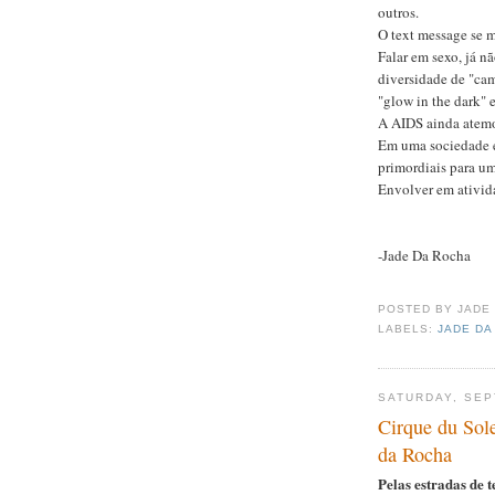
outros.
O text message se m
Falar em sexo, já n
diversidade de "cam
"glow in the dark" 
A AIDS ainda atemo
Em uma sociedade e
primordiais para um
Envolver em ativid
-Jade Da Rocha
POSTED BY
JADE
LABELS:
JADE DA
SATURDAY, SEP
Cirque du Sol
da Rocha
Pelas estradas de t