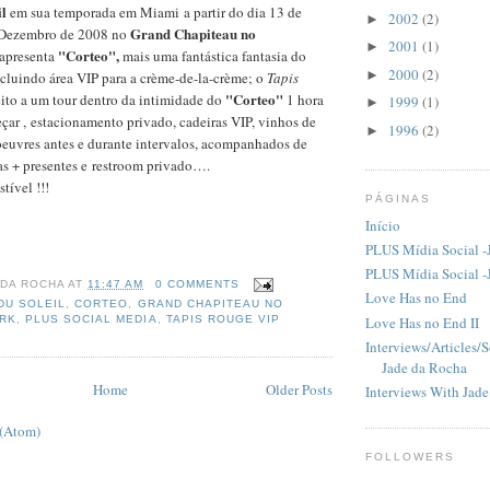
il
em sua temporada em Miami a partir do dia 13 de
2002
(2)
►
Grand Chapiteau no
 Dezembro de 2008 no
2001
(1)
►
"Corteo",
apresenta
mais uma fantástica fantasia do
2000
(2)
►
ncluindo área VIP para a crème-de-la-crème; o
Tapis
"Corteo"
ito a um tour dentro da intimidade do
1 hora
1999
(1)
►
ar , estacionamento privado, cadeiras VIP, vinhos de
1996
(2)
►
oeuvres antes e durante intervalos, acompanhados de
as + presentes e restroom privado….
tível !!!
PÁGINAS
Início
PLUS Mídia Social -
PLUS Mídia Social -
 DA ROCHA
AT
11:47 AM
0 COMMENTS
Love Has no End
DU SOLEIL
,
CORTEO
,
GRAND CHAPITEAU NO
Love Has no End II
ARK
,
PLUS SOCIAL MEDIA
,
TAPIS ROUGE VIP
Interviews/Articles/
Jade da Rocha
Home
Older Posts
Interviews With Jad
 (Atom)
FOLLOWERS