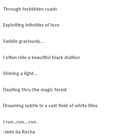
Through forbidden roads
Exploiting infinities of love
Saddle graciously…
I often ride a beautiful black stallion
Shining a light…
Dazzling thru the magic forest
Dreaming subtle in a vast field of white lilies
I run…run….run.
-Jade da Rocha